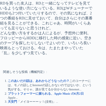
RDを買った友人は、RDと一緒になってテレビを見て
いるような使い方になっている。RDはWチューナーで
HDDも2つ付いていたりするので、その気になれば、2
つの番組をRDに見せておいて、自分はさらにその裏番
組を見ることができる。これじゃあ、時間がいくらあ
っても足りないと思うけれど。
どんな使い方をするかは人によるが、予想外に便利。
フロッピーからHDDに移行した時の感覚に近い。空き
のテープを探したりしないでよいので、いろいろ長い
映画もとっておける。今は、たまたまやっていた
「乱」を少しずつ見ている。
関連しそうな投稿（機械判定）:
このあいだの話は、あれからどうなったの？
このコーナーに
は、モノの話しとInternetの話しかないのではないか、という
気がする。そりゃ、誰が見てるか分からないInternet...
プラットフォーマーに握られる、Apple Music の6月2日
Apple...
天安門
「メイヨーーーッ！(没有)」...