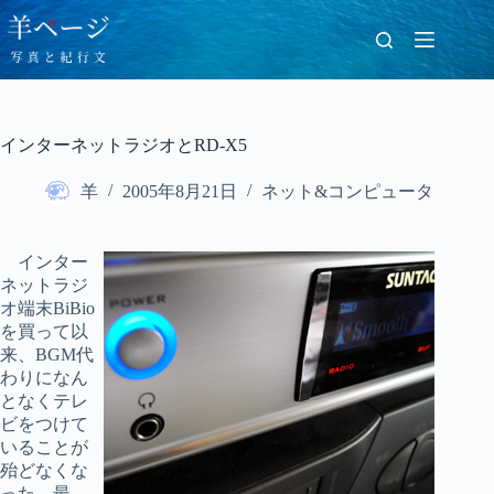
コ
ン
テ
ン
ツ
へ
インターネットラジオとRD-X5
ス
キ
羊
2005年8月21日
ネット&コンピュータ
ッ
プ
インター
ネットラジ
オ端末BiBio
を買って以
来、BGM代
わりになん
となくテレ
ビをつけて
いることが
殆どなくな
った。最