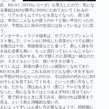
近、RD-X5（DVDレコーダ）も導入したので、気にな
る番組はRDが勝手にHDDにためておいてくれるの
で、リアルタイムでテレビを見なくなった。買う前
は、本当にこんなもの使うのか？と疑い半分だったの
だが、予想以上に自分の生活には合っているように思
う。
インターネットラジオ端末は、サブスクリプションコ
スト無しで、ジャンルに特化した音楽がいつでも聴け
る魅力は十分。有線放送などと違って、新しく線を引
き込む必要も無い。もっと流行ってもいいんじゃない
か、という気がする。PCで聴くのと原理は一緒なのだ
が、スタイルというか、使いやすさが違う。
そういえば、前述の通りだいぶ値段がこなれてきた
RD-X5も買った。これも自分でどんな使い方をするの
か予想が付かなかったのだが、今は自分の代わりにRD
がテレビを見ておいてくれる、といった使い方をして
いる。だから、僕はあんまり（更に）テレビを見なく
なった。気になるモノはとりあえずRDに見せておい
て、後で好きなときに見てみる、面白ければ最後まで
見る、という割と消極的な使い方。
人によってずいぶん使い方が異なるようで、同時期に