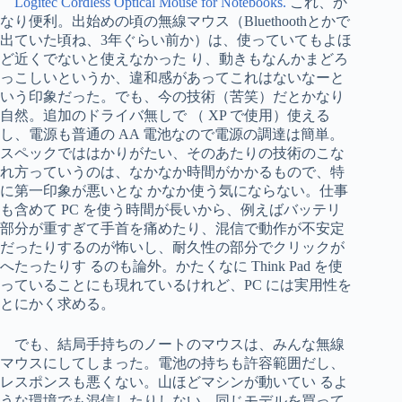
Logitec Cordless Optical Mouse for Notebooks.
これ、か
なり便利。出始めの頃の無線マウス（Bluethoothとかで
出ていた頃ね、3年ぐらい前か）は、使っていてもよほ
ど近くでないと使えなかった り、動きもなんかまどろ
っこしいというか、違和感があってこれはないなーと
いう印象だった。でも、今の技術（苦笑）だとかなり
自然。追加のドライバ無しで （ XP で使用）使える
し、電源も普通の AA 電池なので電源の調達は簡単。
スペックでははかりがたい、そのあたりの技術のこな
れ方っていうのは、なかなか時間がかかるもので、特
に第一印象が悪いとな かなか使う気にならない。仕事
も含めて PC を使う時間が長いから、例えばバッテリ
部分が重すぎて手首を痛めたり、混信で動作が不安定
だったりするのが怖いし、耐久性の部分でクリックが
へたったりす るのも論外。かたくなに Think Pad を使
っていることにも現れているけれど、PC には実用性を
とにかく求める。
でも、結局手持ちのノートのマウスは、みんな無線
マウスにしてしまった。電池の持ちも許容範囲だし、
レスポンスも悪くない。山ほどマシンが動いてい るよ
うな環境でも混信したりしない。同じモデルを買って