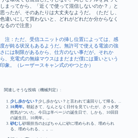
しまってから、「近くで使って混信しないのか？」と
思ったが、そのあたりは大丈夫なようだ。（ただ し、
色違いにして買わないと、どれがどれだか分からなく
なるので注意）
注：ただ、受信ユニットの挿し位置によっては、感
度が鈍る状況もあるようだ。無許可で使える電波の強
さには制限があるから、仕方のない事だが。それか
ら、充電式の無線マウスはまだまだ僕には重いという
印象。（レーザースキャン式のやつとか）
関連しそうな投稿（機械判定）:
少し歩かない？
少し歩かない？と言われて遠回りして帰る。...
10周年。
朝起きて、なんとなく日付を見ていたが、さっき突
然気がついた。今日は羊ページの誕生日で、しかも、10回目
の誕生日。10周年。...
砂むし
砂堀担当のおばちゃんに砂に埋められる、埋められ
る、埋められる、、。...