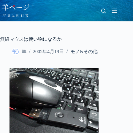
コ
ン
テ
ン
ツ
へ
無線マウスは使い物になるか
ス
キ
羊
2005年4月19日
モノ&その他
ッ
プ