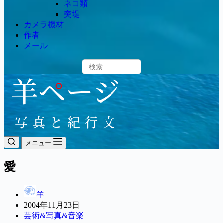
ネコ類
突堤
カメラ機材
作者
メール
メニュー
愛
羊
2004年11月23日
芸術&写真&音楽