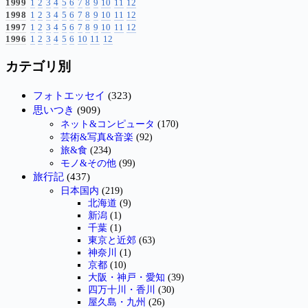
1999
1
2
3
4
5
6
7
8
9
10
11
12
1998
1
2
3
4
5
6
7
8
9
10
11
12
1997
1
2
3
4
5
6
7
8
9
10
11
12
1996
1
2
3
4
5
6
10
11
12
カテゴリ別
フォトエッセイ
(323)
思いつき
(909)
ネット&コンピュータ
(170)
芸術&写真&音楽
(92)
旅&食
(234)
モノ&その他
(99)
旅行記
(437)
日本国内
(219)
北海道
(9)
新潟
(1)
千葉
(1)
東京と近郊
(63)
神奈川
(1)
京都
(10)
大阪・神戸・愛知
(39)
四万十川・香川
(30)
屋久島・九州
(26)