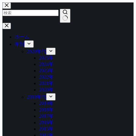
コ
ン
テ
ン
結
ツ
果
へ
ホーム
な
ス
年別
し
キ
2020年代
ッ
2025年
プ
2024年
2023年
2022年
2021年
2020年
2010年代
2019年
2018年
2017年
2016年
2015年
2014年