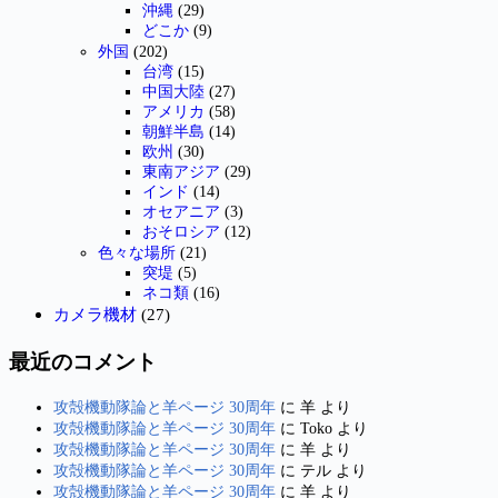
沖縄
(29)
どこか
(9)
外国
(202)
台湾
(15)
中国大陸
(27)
アメリカ
(58)
朝鮮半島
(14)
欧州
(30)
東南アジア
(29)
インド
(14)
オセアニア
(3)
おそロシア
(12)
色々な場所
(21)
突堤
(5)
ネコ類
(16)
カメラ機材
(27)
最近のコメント
攻殻機動隊論と羊ページ 30周年
に
羊
より
攻殻機動隊論と羊ページ 30周年
に
Toko
より
攻殻機動隊論と羊ページ 30周年
に
羊
より
攻殻機動隊論と羊ページ 30周年
に
テル
より
攻殻機動隊論と羊ページ 30周年
に
羊
より