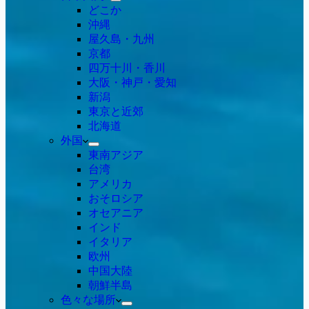
どこか
沖縄
屋久島・九州
京都
四万十川・香川
大阪・神戸・愛知
新潟
東京と近郊
北海道
外国
東南アジア
台湾
アメリカ
おそロシア
オセアニア
インド
イタリア
欧州
中国大陸
朝鮮半島
色々な場所