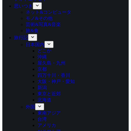
思いつき
ネット&コンピュータ
モノ&その他
芸術&写真&音楽
旅&食
旅行記
日本国内
どこか
沖縄
屋久島・九州
京都
四万十川・香川
大阪・神戸・愛知
新潟
東京と近郊
北海道
外国
東南アジア
台湾
アメリカ