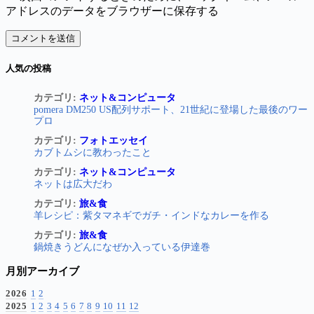
アドレスのデータをブラウザーに保存する
コメントを送信
人気の投稿
カテゴリ:
ネット&コンピュータ
pomera DM250 US配列サポート、21世紀に登場した最後のワー
プロ
カテゴリ:
フォトエッセイ
カブトムシに教わったこと
カテゴリ:
ネット&コンピュータ
ネットは広大だわ
カテゴリ:
旅&食
羊レシピ：紫タマネギでガチ・インドなカレーを作る
カテゴリ:
旅&食
鍋焼きうどんになぜか入っている伊達巻
月別アーカイブ
2026
1
2
2025
1
2
3
4
5
6
7
8
9
10
11
12