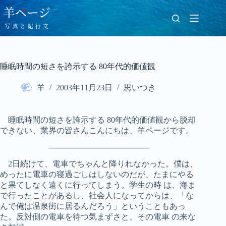
コ
ン
テ
ン
ツ
へ
睡眠時間の短さを誇示する 80年代的価値観
ス
キ
羊
2003年11月23日
思いつき
ッ
プ
睡眠時間の短さを誇示する 80年代的価値観から脱却
できない、業界の皆さんこんにちは、羊ページです。
2日続けて、電車でちゃんと降りれなかった。僕は、
めったに電車の寝過ごしはしないのだが、たまにやる
と果てしなく遠くに行ってしまう。学生の時 は、海ま
で行ったことがあるし、社会人になってからは、「な
んで俺は温泉街に居るんだろう」ということもあっ
た。反対側の電車を待つ気まずさと、その電車 の来な