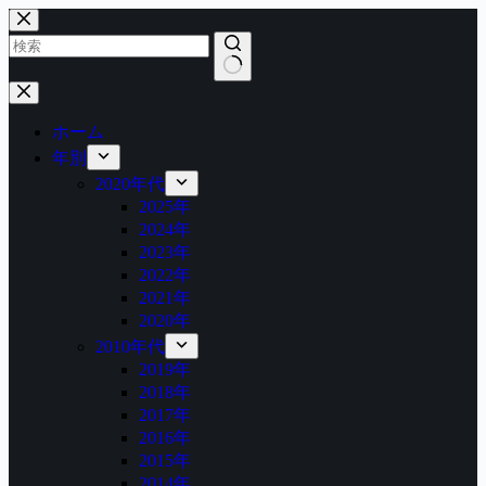
コ
ン
テ
ン
結
ツ
果
へ
ホーム
な
ス
年別
し
キ
2020年代
ッ
2025年
プ
2024年
2023年
2022年
2021年
2020年
2010年代
2019年
2018年
2017年
2016年
2015年
2014年