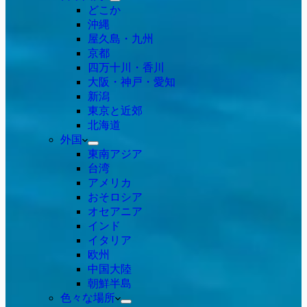
どこか
沖縄
屋久島・九州
京都
四万十川・香川
大阪・神戸・愛知
新潟
東京と近郊
北海道
外国
東南アジア
台湾
アメリカ
おそロシア
オセアニア
インド
イタリア
欧州
中国大陸
朝鮮半島
色々な場所