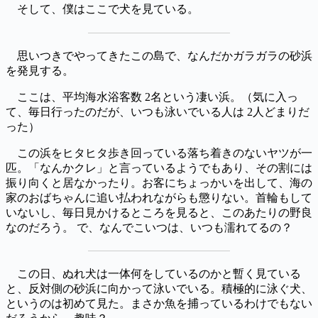
そして、僕はここで犬を見ている。
思いつきでやってきたこの島で、なんだかガラガラの砂浜
を発見する。
ここは、平均海水浴客数 2名という凄い浜。（気に入っ
て、毎日行ったのだが、いつも泳いでいる人は 2人どまりだ
った）
この浜をヒタヒタ歩き回っている落ち着きのないヤツが一
匹。「なんかクレ」と言っているようでもあり、その割には
振り向くと居なかったり。お客にちょっかいを出して、海の
家のおばちゃんに追い払われながらも懲りない。首輪もして
いないし、毎日見かけるところを見ると、このあたりの野良
なのだろう。 で、なんでこいつは、いつも濡れてるの？
この日、ぬれ犬は一体何をしているのかと暫く見ている
と、反対側の砂浜に向かって泳いでいる。積極的に泳ぐ犬、
というのは初めて見た。まさか魚を捕っているわけでもない