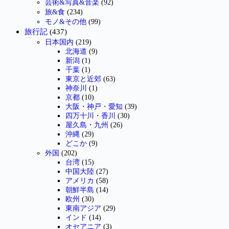
芸術&写真&音楽
(92)
旅&食
(234)
モノ&その他
(99)
旅行記
(437)
日本国内
(219)
北海道
(9)
新潟
(1)
千葉
(1)
東京と近郊
(63)
神奈川
(1)
京都
(10)
大阪・神戸・愛知
(39)
四万十川・香川
(30)
屋久島・九州
(26)
沖縄
(29)
どこか
(9)
外国
(202)
台湾
(15)
中国大陸
(27)
アメリカ
(58)
朝鮮半島
(14)
欧州
(30)
東南アジア
(29)
インド
(14)
オセアニア
(3)