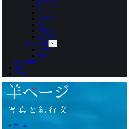
おそロシア
オセアニア
インド
イタリア
欧州
中国大陸
朝鮮半島
色々な場所
ネコ類
突堤
カメラ機材
作者
メール
ホーム