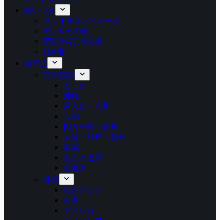
思いつき
ネット&コンピュータ
モノ&その他
芸術&写真&音楽
旅&食
旅行記
日本国内
どこか
沖縄
屋久島・九州
京都
四万十川・香川
大阪・神戸・愛知
新潟
東京と近郊
北海道
外国
東南アジア
台湾
アメリカ