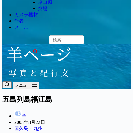
ネコ類
突堤
カメラ機材
作者
メール
メニュー
五島列島福江島
羊
2003年8月22日
屋久島・九州