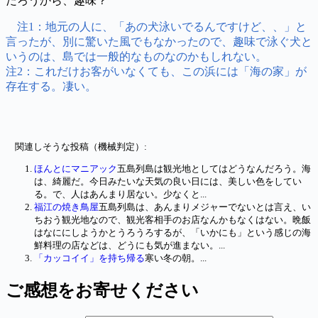
だろうから、趣味？
注1：地元の人に、「あの犬泳いでるんですけど、、」と
言ったが、別に驚いた風でもなかったので、趣味で泳ぐ犬と
いうのは、島では一般的なものなのかもしれない。
注2：これだけお客がいなくても、この浜には「海の家」が
存在する。凄い。
関連しそうな投稿（機械判定）:
ほんとにマニアック
五島列島は観光地としてはどうなんだろう。海
は、綺麗だ。今日みたいな天気の良い日には、美しい色をしてい
る。で、人はあんまり居ない。少なくと...
福江の焼き鳥屋
五島列島は、あんまりメジャーでないとは言え、い
ちおう観光地なので、観光客相手のお店なんかもなくはない。晩飯
はなににしようかとうろうろするが、「いかにも」という感じの海
鮮料理の店などは、どうにも気が進まない。...
「カッコイイ」を持ち帰る
寒い冬の朝。...
ご感想をお寄せください