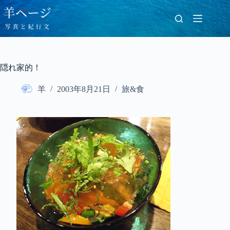
コ
ン
テ
ン
ツ
へ
隠れ家的！
ス
キ
羊
2003年8月21日
旅&食
ッ
プ