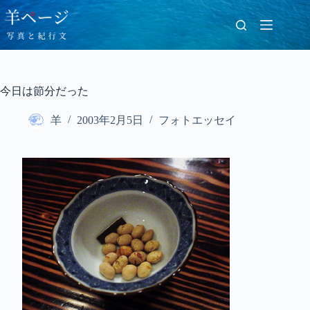
コ
ン
テ
ン
ツ
へ
今日は節分だった
ス
キ
羊
2003年2月5日
フォトエッセイ
ッ
プ