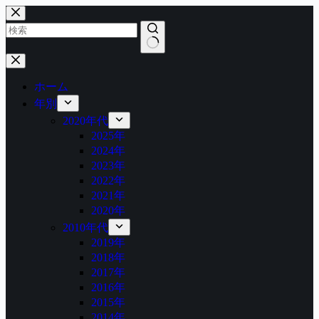
コ
ン
テ
ン
結
ツ
果
へ
ホーム
な
ス
年別
し
キ
2020年代
ッ
2025年
プ
2024年
2023年
2022年
2021年
2020年
2010年代
2019年
2018年
2017年
2016年
2015年
2014年