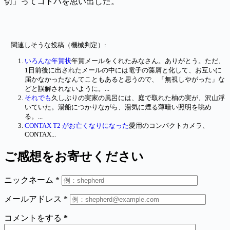
切」ってコトバを思い出した。
関連しそうな投稿（機械判定）:
いろんな年賀状
年賀メールをくれたみなさん。ありがとう。ただ、
1日前後に出されたメールの中には電子の藻屑と化して、お互いに
届かなかったなんてこともあると思うので、「無視しやがった」な
どと誤解されないように。...
それでも
久しぶりの実家の風呂には、庭で取れた柚の実が、沢山浮
いていた。湯船につかりながら、湯気に煙る薄暗い照明を眺め
る。...
CONTAX T2 がお亡くなりになった
愛用のコンパクトカメラ、
CONTAX...
ご感想をお寄せください
ニックネーム
*
メールアドレス
*
コメントをする
*