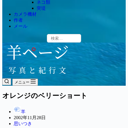
ネコ類
突堤
カメラ機材
作者
メール
メニュー
オレンジのベリーショート
羊
2002年11月28日
思いつき