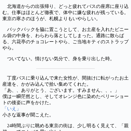
北海道からの出張帰り、どっと疲れてバスの座席に座り込
む。仕事はほとんど徹夜で、体中に嫌な疲れが残っている。
東京の寒さのほうが、札幌よりもいやらしい。
バックパックを脇に置こうとして、お土産を入れたビニー
ル袋の中身を、わらわら落としてしまった。通路に散らば
る、六花亭のチョコレートやら、ご当地キティのストラップ
やら。
ついてない。情けない気分で、身を乗り出した時。
丁度バスに乗り込んで来た女性が、間抜けに転がったお土
産達を、かがみ込んで拾い集めてくれた。
「あ、、ありがとう、ございます。すみません、、。」
僕は一瞬茫然とし、そしてオレンジ色に染めたベリーショー
トの後姿に声をかけた。
「いえ」
小さな返事が聞こえた。
24時間ぶりに眺める東京の街は、少し明るく見えて、「親