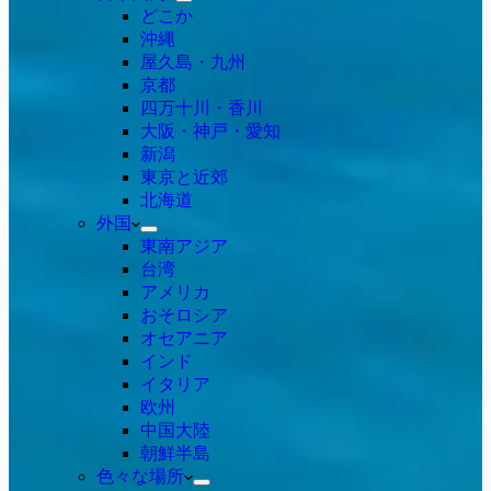
どこか
沖縄
屋久島・九州
京都
四万十川・香川
大阪・神戸・愛知
新潟
東京と近郊
北海道
外国
東南アジア
台湾
アメリカ
おそロシア
オセアニア
インド
イタリア
欧州
中国大陸
朝鮮半島
色々な場所