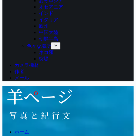
おそロシア
オセアニア
インド
イタリア
欧州
中国大陸
朝鮮半島
色々な場所
ネコ類
突堤
カメラ機材
作者
メール
ホーム