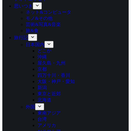
思いつき
ネット&コンピュータ
モノ&その他
芸術&写真&音楽
旅&食
旅行記
日本国内
どこか
沖縄
屋久島・九州
京都
四万十川・香川
大阪・神戸・愛知
新潟
東京と近郊
北海道
外国
東南アジア
台湾
アメリカ