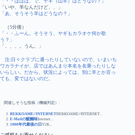
「・・ははは、で、ヤギ（山羊）はどうなの？」
「いや、羊なんだけど、、」
「あ、そうそう羊はどうなの？」
（5分後）
「・・ふーん。そうそう、ヤギもカラオケ何か歌
う？」
「、、、。うん。」
注:日々クラブに通ったりしていないので、いまいち
ワカラナイが、店ではあんまり本名を名乗ったりしな
いらしい。だから、状況によっては、別に羊とか言っ
ても、変ではないのだ。
関連しそうな投稿（機械判定）:
BEKKOAME//INTERNET
BEKKOAME//INTERNET...
E-Mailの醍醐味
Internet...
1900年代最後の日
Y2K...
ご感想をお寄せください