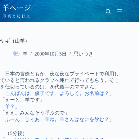
コ
ン
テ
ン
ツ
へ
ヤギ（山羊）
ス
キ
羊
2000年10月5日
思いつき
ッ
プ
日本の官僚どもが、夜な夜なプライベートで利用し
ていると言われるクラブへ連れて行ってもらう。そこ
を仕切っているのは、20代後半のママさん。
「こんばんは、優子です、よろしく。お名前は？」
「えーと、羊です」
「羊？」
「ええ。みんなそう呼ぶので」
「ふーん、じゃあ、羊ね。羊さんはなにを飲む？」
（5分後）