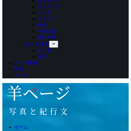
おそロシア
オセアニア
インド
イタリア
欧州
中国大陸
朝鮮半島
色々な場所
ネコ類
突堤
カメラ機材
作者
メール
ホーム