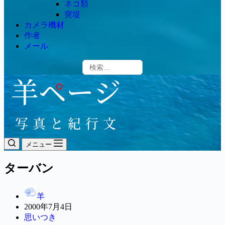
ネコ類
突堤
カメラ機材
作者
メール
メニュー
ターバン
羊
2000年7月4日
思いつき