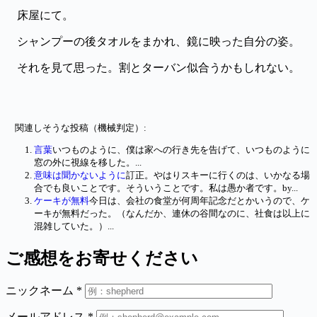
床屋にて。
シャンプーの後タオルをまかれ、鏡に映った自分の姿。
それを見て思った。割とターバン似合うかもしれない。
関連しそうな投稿（機械判定）:
言葉
いつものように、僕は家への行き先を告げて、いつものように
窓の外に視線を移した。...
意味は聞かないように
訂正。やはりスキーに行くのは、いかなる場
合でも良いことです。そういうことです。私は愚か者です。by...
ケーキが無料
今日は、会社の食堂が何周年記念だとかいうので、ケ
ーキが無料だった。（なんだか、連休の谷間なのに、社食は以上に
混雑していた。）...
ご感想をお寄せください
ニックネーム
*
メールアドレス
*