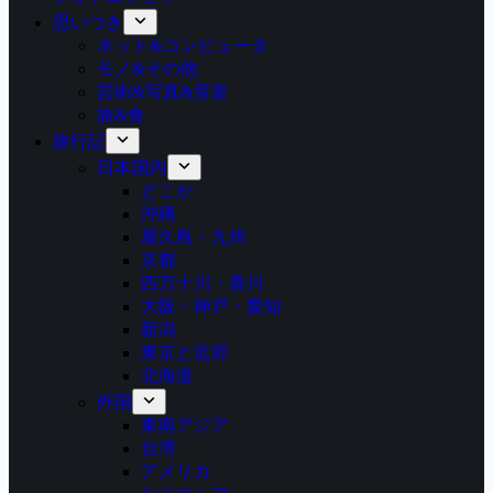
思いつき
ネット&コンピュータ
モノ&その他
芸術&写真&音楽
旅&食
旅行記
日本国内
どこか
沖縄
屋久島・九州
京都
四万十川・香川
大阪・神戸・愛知
新潟
東京と近郊
北海道
外国
東南アジア
台湾
アメリカ