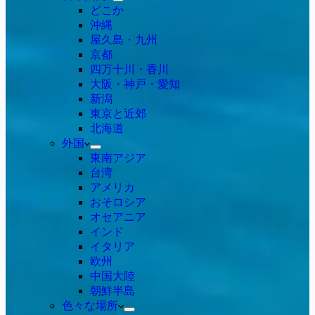
どこか
沖縄
屋久島・九州
京都
四万十川・香川
大阪・神戸・愛知
新潟
東京と近郊
北海道
外国
東南アジア
台湾
アメリカ
おそロシア
オセアニア
インド
イタリア
欧州
中国大陸
朝鮮半島
色々な場所