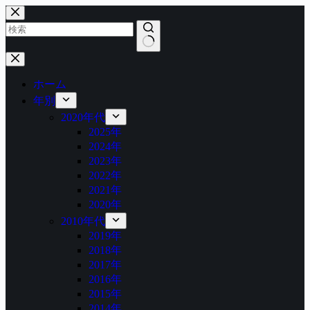
コ
ン
テ
ン
結
ツ
果
へ
ホーム
な
ス
年別
し
キ
2020年代
ッ
2025年
プ
2024年
2023年
2022年
2021年
2020年
2010年代
2019年
2018年
2017年
2016年
2015年
2014年