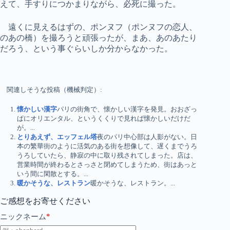
えて、手すりにつかまりながら、必死に撮った。
遠くに見えるはずの、ポンヌフ（ポンヌフの恋人、
のあの橋）を撮ろうと頑張ったが、まあ、あのあたり
だろう、という事ぐらいしか分からなかった。
関連しそうな投稿（機械判定）:
懐かしい漢字
パリの街角で、懐かしい漢字を発見。おおざっ
ぱにオリエンタル、というくくりで見れば懐かしいだけだ
が。...
とりあえず、エッフェル塔
夜のパリ中心部は人影がない。日
本の繁華街のように活気のある街を想像して、遅くまでうろ
うろしていたら、静寂の中に取り残されてしまった。店は、
営業時間が終わるとさっさと閉めてしまうため、街はあっと
いう間に閑散とする。...
暖かそうな、レストラン
暖かそうな、レストラン。...
ご感想をお寄せください
*
ニックネーム