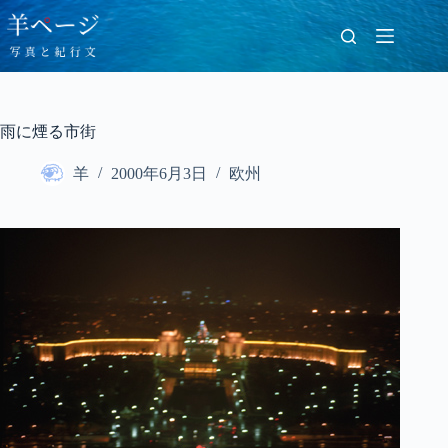
コ
ン
テ
ン
ツ
へ
雨に煙る市街
ス
キ
羊
2000年6月3日
欧州
ッ
プ