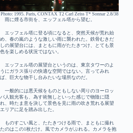
Photo: 1995. Paris, CONTAX T2 Carl Zeiss T* Sonnar 2.8/38
雨に煙る市街を、エッフェル塔から望む。
エッフェル塔に登る頃になると、突然天候が荒れ始
め、春の嵐のような激しい雨に襲われた。鉄骨むきだ
しの展望台には、まともに雨がたたきつけ、とても景
色を楽しめる状況ではない。
エッフェル塔の展望台というのは、東京タワーのよ
うにガラス張りの快適な空間ではない。言ってみれ
ば、巨大な物干し台みたいな場所なのだ。
一般的には悪天候をものともしない周りのヨーロッ
パ人観光客も、為す術無しといった感じで物陰に隠
れ、時たま意を決して景色を見に雨の吹き荒れる展望
エリアに足を踏み出した。
ものすごい風と、たたきつける雨で、まともに撮れ
たのはこの1枚だけ。風でカメラがぶれる。カメラを抱