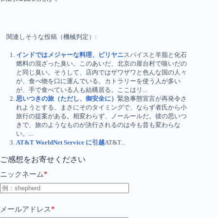
関連しそうな投稿（機械判定）:
インドではメジャーな料理、ビリヤニ
スパイスと羊脂と化石
燃料の混ざった臭い。このあいだ、北京の屋台村で嗅いだの
と同じ臭い。そうして、店内ではザワザワと色んな国の人々
が、食べ物を口に運んでいる。カトラリーを使う人が多い
が、手で食べている人も結構居る。ここはリ...
思いつきの旅（ただし、御安全に）
緊急事態宣言が再発令さ
れようとする、まさにそのタイミングで、ならず者氏から小
旅行の提案がある。相変わらず、ノールールだ。彼の思いつ
きで、旅のようなものが決行されるのは今も昔も変わらな
い。...
AT&T WorldNet Service に引越
AT&T...
ご感想をお寄せください
*
ニックネーム
*
メールアドレス