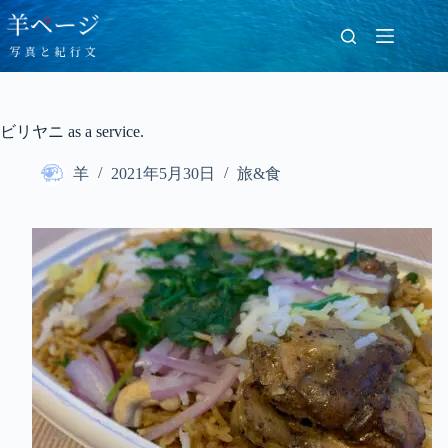
コ
ン
テ
ン
ツ
へ
ビリヤニ as a service.
ス
キ
羊
2021年5月30日
旅&食
ッ
プ