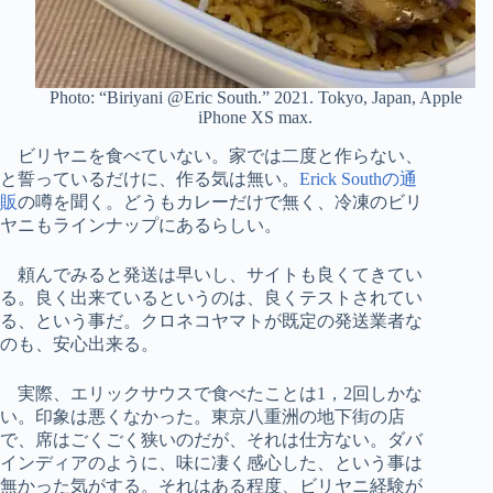
Photo: “Biriyani @Eric South.” 2021. Tokyo, Japan, Apple
iPhone XS max.
ビリヤニを食べていない。家では二度と作らない、
と誓っているだけに、作る気は無い。
Erick Southの通
販
の噂を聞く。どうもカレーだけで無く、冷凍のビリ
ヤニもラインナップにあるらしい。
頼んでみると発送は早いし、サイトも良くてきてい
る。良く出来ているというのは、良くテストされてい
る、という事だ。クロネコヤマトが既定の発送業者な
のも、安心出来る。
実際、エリックサウスで食べたことは1，2回しかな
い。印象は悪くなかった。東京八重洲の地下街の店
で、席はごくごく狭いのだが、それは仕方ない。ダバ
インディアのように、味に凄く感心した、という事は
無かった気がする。それはある程度、ビリヤニ経験が