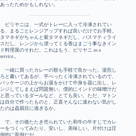
あったためかもしれない。
ビリヤニは、一式がトレーに入って冷凍されてい
る、まるごとレンジアップすれば良いだけでお手軽。
タマネギがちゃんと紫タマネギだし、バスマティライ
スだし、レンジから漂ってくる香はまごう事なきイン
ド料理屋のそれだ。これはもう、ビリヤニ as a
service.。
一緒に買ったカレーの類も手軽で良かった。湯煎し
ろと書いてあるが、平べったく冷凍されているので、
パッケージの上からお湯をかけて中身を器に出し、レ
ンジしてしまえば問題無い。僕的にインドの味噌汁だ
と思っているダールなど、とても良い。ただ、マトン
は自分で作ったものと、正直そんなに違わない気がし
たのは贔屓目に過ぎるか。
で、その後たたき売られていた和牛の牛すじでカレ
ーをつくってみたり。安いし、美味しい。片付けは圧
倒的に面倒だが。