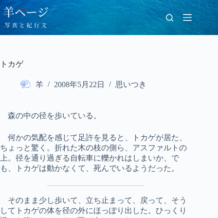
コ
ン
テ
ン
ツ
へ
トカゲ
ス
キ
羊
2008年5月22日
思いつき
ッ
プ
森の中の径を歩いている。
何かの気配を感じて足許を見ると、トカゲが居た、
ちょっと驚く。折れた木の枝の側ら、アスファルトの
上。径を通り過ぎる自転車に轢かれはしまいか、で
も、トカゲは動かなくて、死んでいるようだった。
そのまま少し歩いて、立ち止まって、戻って、そう
してトカゲの体を径の外にほっぽり出した。ひっくり