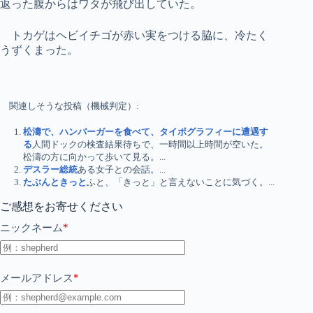
返った腹からはワタが飛び出していた。
トカゲはヘビイチゴが赤い実をつける脇に、冷たく
うずくまった。
関連しそうな投稿（機械判定）:
松濤で、ハンバーガーを食べて、タイポグラフィーに遭遇す
る
人間ドックの検査結果待ちで、一時間以上時間が空いた。
松濤の方に向かって歩いて見る。...
デスラー総統
ある女子との会話。...
たぶんときっと
ふと、「きっと」と言えないことに気づく。...
ご感想をお寄せください
*
ニックネーム
*
メールアドレス