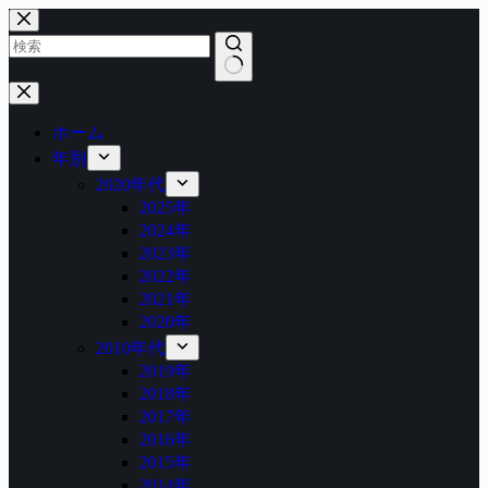
コ
ン
テ
ン
結
ツ
果
へ
ホーム
な
ス
年別
し
キ
2020年代
ッ
2025年
プ
2024年
2023年
2022年
2021年
2020年
2010年代
2019年
2018年
2017年
2016年
2015年
2014年