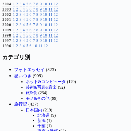
2004
1
2
3
4
5
6
7
8
9
10
11
12
2003
1
2
3
4
5
6
7
8
9
10
11
12
2002
1
2
3
4
5
6
7
8
9
10
11
12
2001
1
2
3
4
5
6
7
8
9
10
11
12
2000
1
2
3
4
5
6
7
8
9
10
11
12
1999
1
2
3
4
5
6
7
8
9
10
11
12
1998
1
2
3
4
5
6
7
8
9
10
11
12
1997
1
2
3
4
5
6
7
8
9
10
11
12
1996
1
2
3
4
5
6
10
11
12
カテゴリ別
フォトエッセイ
(323)
思いつき
(909)
ネット&コンピュータ
(170)
芸術&写真&音楽
(92)
旅&食
(234)
モノ&その他
(99)
旅行記
(437)
日本国内
(219)
北海道
(9)
新潟
(1)
千葉
(1)