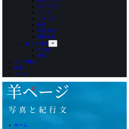
おそロシア
オセアニア
インド
イタリア
欧州
中国大陸
朝鮮半島
色々な場所
ネコ類
突堤
カメラ機材
作者
メール
ホーム