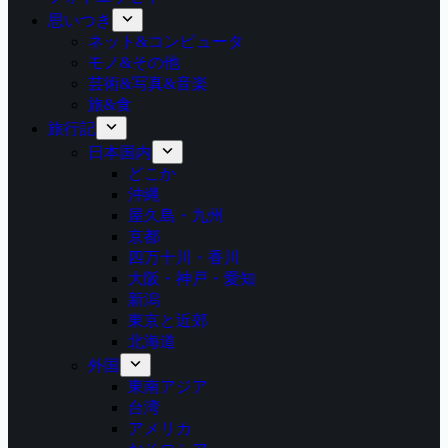
思いつき
ネット&コンピュータ
モノ&その他
芸術&写真&音楽
旅&食
旅行記
日本国内
どこか
沖縄
屋久島・九州
京都
四万十川・香川
大阪・神戸・愛知
新潟
東京と近郊
北海道
外国
東南アジア
台湾
アメリカ