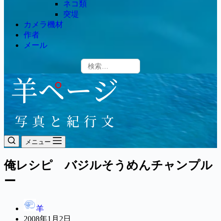
ネコ類
突堤
カメラ機材
作者
メール
メニュー
俺レシピ バジルそうめんチャンプル
ー
羊
2008年1月2日