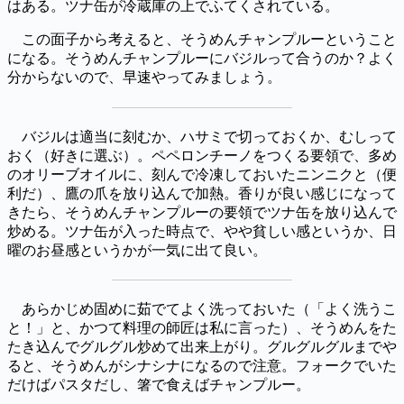
はある。ツナ缶が冷蔵庫の上でふてくされている。
この面子から考えると、そうめんチャンプルーということ
になる。そうめんチャンプルーにバジルって合うのか？よく
分からないので、早速やってみましょう。
バジルは適当に刻むか、ハサミで切っておくか、むしって
おく（好きに選ぶ）。ペペロンチーノをつくる要領で、多め
のオリーブオイルに、刻んで冷凍しておいたニンニクと（便
利だ）、鷹の爪を放り込んで加熱。香りが良い感じになって
きたら、そうめんチャンプルーの要領でツナ缶を放り込んで
炒める。ツナ缶が入った時点で、やや貧しい感というか、日
曜のお昼感というかが一気に出て良い。
あらかじめ固めに茹でてよく洗っておいた（「よく洗うこ
と！」と、かつて料理の師匠は私に言った）、そうめんをた
たき込んでグルグル炒めて出来上がり。グルグルグルまでや
ると、そうめんがシナシナになるので注意。フォークでいた
だけばパスタだし、箸で食えばチャンプルー。