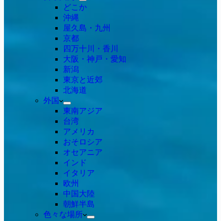
どこか
沖縄
屋久島・九州
京都
四万十川・香川
大阪・神戸・愛知
新潟
東京と近郊
北海道
外国
東南アジア
台湾
アメリカ
おそロシア
オセアニア
インド
イタリア
欧州
中国大陸
朝鮮半島
色々な場所