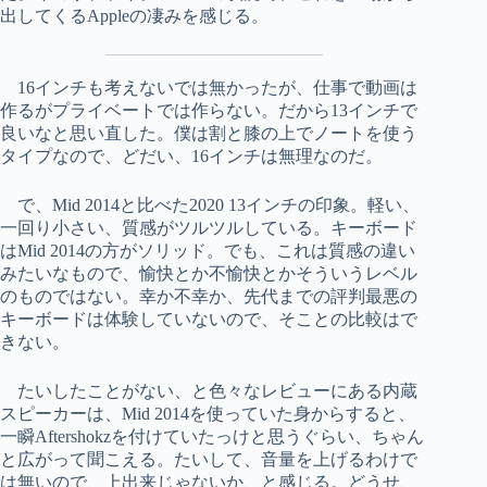
出してくるAppleの凄みを感じる。
16インチも考えないでは無かったが、仕事で動画は
作るがプライベートでは作らない。だから13インチで
良いなと思い直した。僕は割と膝の上でノートを使う
タイプなので、どだい、16インチは無理なのだ。
で、Mid 2014と比べた2020 13インチの印象。軽い、
一回り小さい、質感がツルツルしている。キーボード
はMid 2014の方がソリッド。でも、これは質感の違い
みたいなもので、愉快とか不愉快とかそういうレベル
のものではない。幸か不幸か、先代までの評判最悪の
キーボードは体験していないので、そことの比較はで
きない。
たいしたことがない、と色々なレビューにある内蔵
スピーカーは、Mid 2014を使っていた身からすると、
一瞬Aftershokzを付けていたっけと思うぐらい、ちゃん
と広がって聞こえる。たいして、音量を上げるわけで
は無いので、上出来じゃないか、と感じる。どうせ、