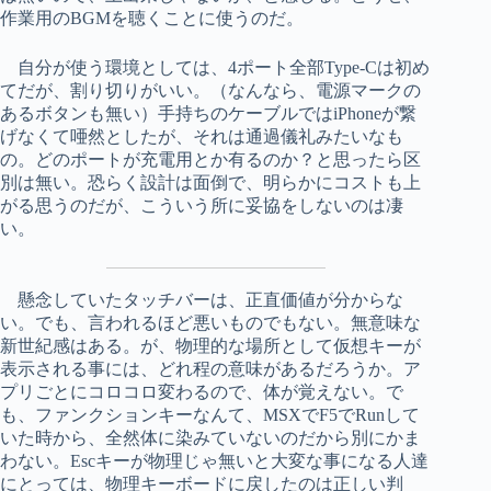
作業用のBGMを聴くことに使うのだ。
自分が使う環境としては、4ポート全部Type-Cは初め
てだが、割り切りがいい。（なんなら、電源マークの
あるボタンも無い）手持ちのケーブルではiPhoneが繋
げなくて唖然としたが、それは通過儀礼みたいなも
の。どのポートが充電用とか有るのか？と思ったら区
別は無い。恐らく設計は面倒で、明らかにコストも上
がる思うのだが、こういう所に妥協をしないのは凄
い。
懸念していたタッチバーは、正直価値が分からな
い。でも、言われるほど悪いものでもない。無意味な
新世紀感はある。が、物理的な場所として仮想キーが
表示される事には、どれ程の意味があるだろうか。ア
プリごとにコロコロ変わるので、体が覚えない。で
も、ファンクションキーなんて、MSXでF5でRunして
いた時から、全然体に染みていないのだから別にかま
わない。Escキーが物理じゃ無いと大変な事になる人達
にとっては、物理キーボードに戻したのは正しい判