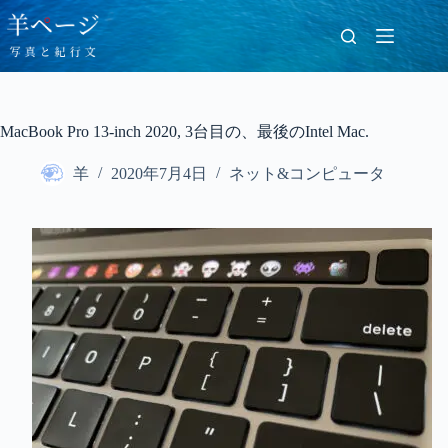
コ
ン
テ
ン
ツ
へ
MacBook Pro 13-inch 2020, 3台目の、最後のIntel Mac.
ス
キ
羊
2020年7月4日
ネット&コンピュータ
ッ
プ