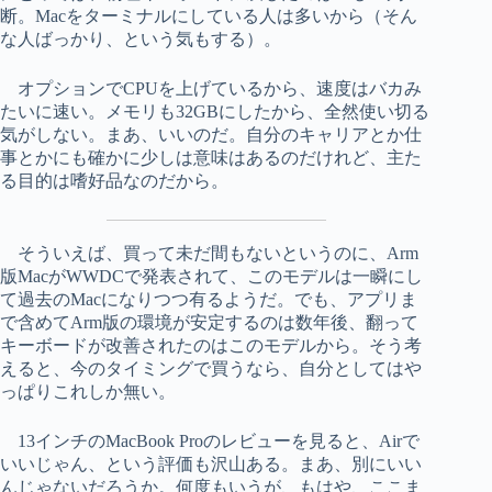
断。Macをターミナルにしている人は多いから（そん
な人ばっかり、という気もする）。
オプションでCPUを上げているから、速度はバカみ
たいに速い。メモリも32GBにしたから、全然使い切る
気がしない。まあ、いいのだ。自分のキャリアとか仕
事とかにも確かに少しは意味はあるのだけれど、主た
る目的は嗜好品なのだから。
そういえば、買って未だ間もないというのに、Arm
版MacがWWDCで発表されて、このモデルは一瞬にし
て過去のMacになりつつ有るようだ。でも、アプリま
で含めてArm版の環境が安定するのは数年後、翻って
キーボードが改善されたのはこのモデルから。そう考
えると、今のタイミングで買うなら、自分としてはや
っぱりこれしか無い。
13インチのMacBook Proのレビューを見ると、Airで
いいじゃん、という評価も沢山ある。まあ、別にいい
んじゃないだろうか。何度もいうが、もはや、ここま